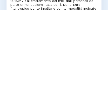
2016/679 al trattamento dei miei dati personali da
parte di Fondazione Italia per il Dono Ente
filantropico per le finalità e con le modalità indicate
nell’informativa stessa
Accetto l'informativa sulla privacy
*
Chiedo alla Fondazione Italia per il Dono Ente
filantropico di condividere i miei dati anagrafici con
la realtà che ho deciso di sostenere affinché
possano ringraziarmi e informarmi su cosa è stato
possibile realizzare grazie al mio contributo*
Acconsento alla condivisione dei
miei dati anagrafici
Non acconsento alla condivisione
dei miei dati anagrafici
Voglio nascondere l'importo della
mia donazione, in modo che non sia
visibile sulla bacheca
Voglio mostrare un nome diverso sulla