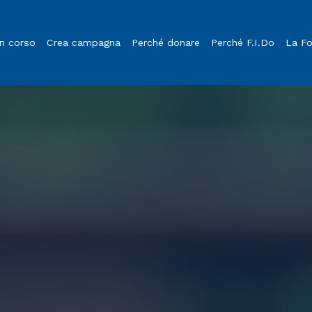
in corso
Crea campagna
Perché donare
Perché F.I.Do
La F