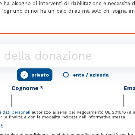
bisogno di interventi di riabilitazione e necessita di 
 “ognuno di noi ha un paio di ali ma solo chi sogna im
privato
ente / azienda
Cognome *
Ema
 dati personali
autorizzo ai sensi del Regolamento UE 2016/679 al 
r le finalità e con le modalità indicate nell’informativa stessa
y
*
antropico di condividere i miei dati anagrafici con la realtà che h