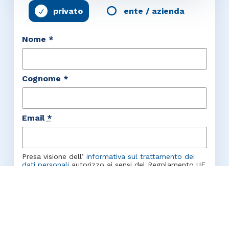
privato
ente / azienda
Nome *
Cognome *
Email
*
Presa visione dell’
informativa sul trattamento dei
dati personali
autorizzo ai sensi del Regolamento UE
2016/679 al trattamento dei miei dati personali da
parte di Fondazione Italia per il Dono Ente
filantropico per le finalità e con le modalità indicate
nell’informativa stessa
Accetto l'informativa sulla privacy
*
Chiedo alla Fondazione Italia per il Dono Ente