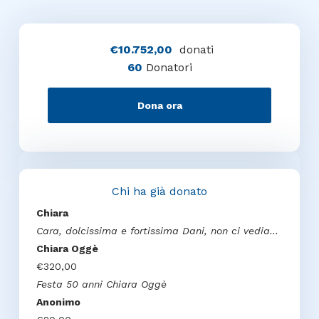
€10.752,00
donati
60
Donatori
Dona ora
Chi ha già donato
Chiara
Cara, dolcissima e fortissima Dani, non ci vediamo da anni ma ti sono vicina. Ti voglio bene, piccola
Chiara Oggè
€320,00
Festa 50 anni Chiara Oggè
Anonimo